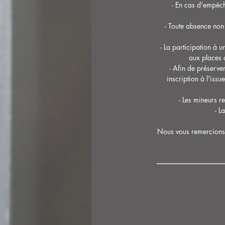
- En cas d'empêc
- Toute absence non
- La participation à u
aux places 
- Afin de préserver
inscription à l'iss
- Les mineurs r
- L
Nous vous remercions d