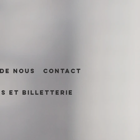
 de nous
Contact
s et billetterie