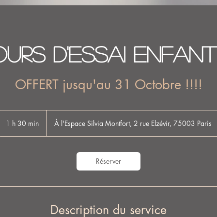
urs d'essai Enfant
OFFERT jusqu'au 31 Octobre !!!!
1 h 30 min
1
À l'Espace Silvia Montfort, 2 rue Elzévir, 75003 Paris
3
0
m
Réserver
i
n
Description du service