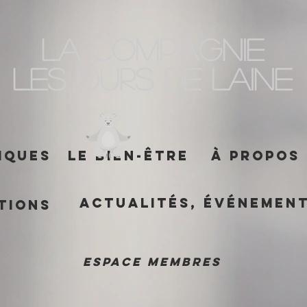
La Compagnie
les Ours de Laine
iques
Le Bien-être
À propos
Actualités, événement
tions
Espace membres