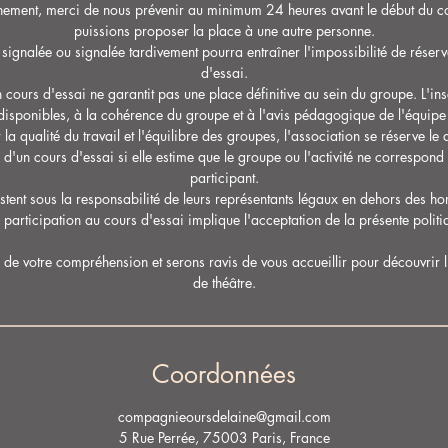
hement, merci de nous prévenir au minimum 24 heures avant le début du co
puissions proposer la place à une autre personne.
 signalée ou signalée tardivement pourra entraîner l'impossibilité de réser
d'essai.
n cours d'essai ne garantit pas une place définitive au sein du groupe. L'in
disponibles, à la cohérence du groupe et à l'avis pédagogique de l'équipe
 la qualité du travail et l'équilibre des groupes, l'association se réserve le 
ue d'un cours d'essai si elle estime que le groupe ou l'activité ne correspon
participant.
estent sous la responsabilité de leurs représentants légaux en dehors des ho
a participation au cours d'essai implique l'acceptation de la présente politi
e votre compréhension et serons ravis de vous accueillir pour découvrir l'
de théâtre.
Coordonnées
compagnieoursdelaine@gmail.com
5 Rue Perrée, 75003 Paris, France