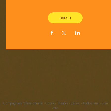
Détails
Compagnie Professionnelle - Cours - Théâtre - Danse
- Audiovisuel - Bien
être