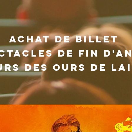
achat de billet
ctacleS de fin d'a
urs des ours de lai