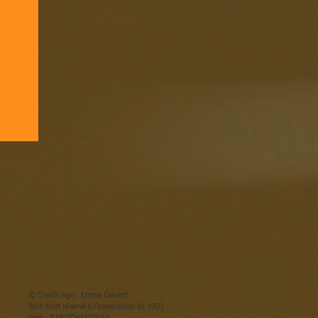
© Credit logo : Emma Geisert
Tout droit réservé à l'association loi 1901
Siret : 81807044300036