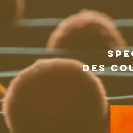
spe
des co