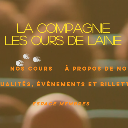
La Compagnie
les Ours de Laine
Nos cours
À propos de n
ualités, événements et billet
Espace membres