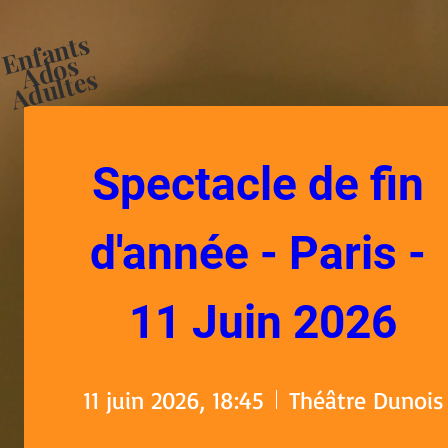
E
n
f
a
n
t
s
A
d
o
A
d
ul
t
e
s
s
Spectacle de fin 
d'année - Paris - 
11 Juin 2026
11 juin 2026, 18:45
Théâtre Dunois