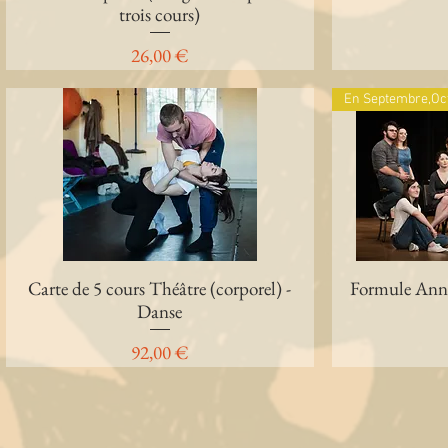
trois cours)
Prix
26,00 €
En Septembre,Oc
Carte de 5 cours Théâtre (corporel) -
Aperçu rapide
Formule Annu
Danse
Prix
92,00 €